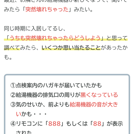
みたら「
突然壊れちゃった
」みたい。
同じ時期に入居してるし、
「
うちも突然壊れちゃったらどうしよう
」と思って
調べて
みたら、
いくつか思い当たること
があったか
も。
①点検案内のハガキが届いていたかも
②給湯機器の排気口の周りが
黒くなっている
③気のせいか、前よりも
給湯機器の音が大き
い
かも・・・
④リモコンに「
888
」もしくは「
88
」が表示
された