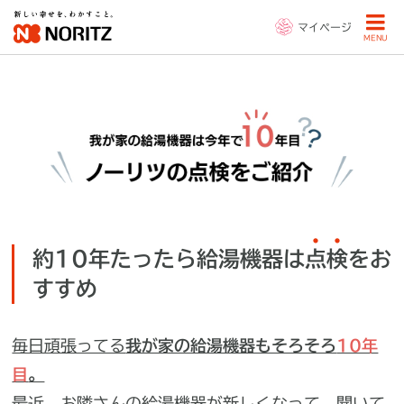
マイページ
MENU
約10年たったら給湯機器は
点
検
をお
すすめ
毎日頑張ってる
我が家の給湯機器もそろそろ
10年
目
。
最近、お隣さんの給湯機器が新しくなって、聞いて