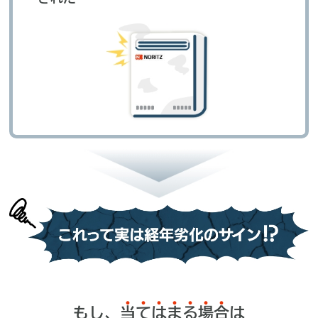
もし、
当
て
は
ま
る
場
合
は