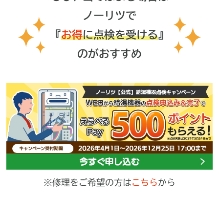
ノーリツで
『
お得
に点検を受ける
』
のがおすすめ
※修理をご希望の方は
こちら
から